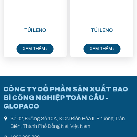
TÚI LENO
TÚI LENO
XEM THÊM
XEM THÊM
CÔNG TY CỔ PHẦN SẢN XUẤT BAO
BÌ CÔNG NGHIỆP TOÀN CẦU -
GLOPACO
Số 02, Đường Số 10A, KCN Biên Hòa II, Phường Trấn
Biên, Thành Phố Đồng Nai, Việt Nam