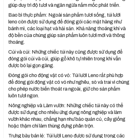
giúp duy trì độ tươi và ngăn ngừa nấm mốc phát triển.
Bao bì thực phẩm: Ngoài sản phẩm tươi sống, túi lưới
leno còn được sử dụng để đóng gói các mặt hàng như
bánh mì, các loại hạt và hải sản. Khả năng thoáng khí và
độ bền của chúng giúp sản phẩm luôn tươi mới và thông
thoáng.
Củi và củi: Những chiếc túi này cũng được sử dụng để
đóng gói củi và củi, giúp gỗ khô tự nhiên trong khi vẫn
được bó lại gọn gàng.
Đóng gói cho động vật có vỏ: Túi lưới Leno rất phù hợp
để đóng gói động vật có vỏ như nghêu, sò và trai vì chúng
cho phép nước biển thoát ra ngoài, giữ cho sản phẩm
luôn tươi ngon.
Nông nghiệp và Làm vườn: Những chiếc túi này có thể
được sử dụng cho nhiều ứng dụng nông nghiệp và làm
vườn khác nhau, chẳng hạn như bảo quản củ, cây giống
hoặc thậm chí làm thùng đựng phân trộn.
Trưng bày bán lẻ: Túi lưới Leno được sử dụng trong các