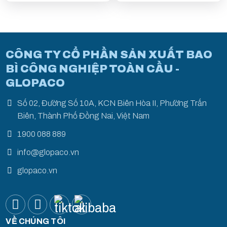
CÔNG TY CỔ PHẦN SẢN XUẤT BAO
BÌ CÔNG NGHIỆP TOÀN CẦU -
GLOPACO
Số 02, Đường Số 10A, KCN Biên Hòa II, Phường Trấn
Biên, Thành Phố Đồng Nai, Việt Nam
1900 088 889
info@glopaco.vn
glopaco.vn
VỀ CHÚNG TÔI