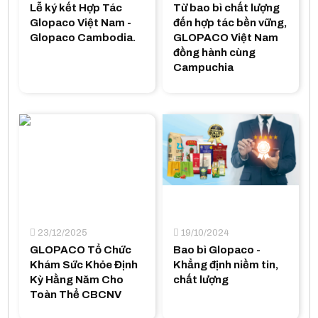
Lễ ký kết Hợp Tác
Từ bao bì chất lượng
Glopaco Việt Nam -
đến hợp tác bền vững,
Glopaco Cambodia.
GLOPACO Việt Nam
đồng hành cùng
Campuchia
23/12/2025
19/10/2024
GLOPACO Tổ Chức
Bao bì Glopaco -
Khám Sức Khỏe Định
Khẳng định niềm tin,
Kỳ Hằng Năm Cho
chất lượng
Toàn Thể CBCNV