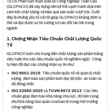
Ty Cổ Phần Sản Xuất Bao Bì Công Nghiệp Toàn Cầu
(GLOPACO) đã xây dựng nên lợi thế cạnh tranh dựa trên
cam kết chất lượng và hiệu quả sản xuất vượt trội. Dưới
đây là những yếu tố cốt lõi giúp GLOPACO khẳng định vị
thế và đạt được sự tin tưởng từ các đối tác lớn trong
ngành.
1. Chứng Nhận Tiêu Chuẩn Chất Lượng Quốc
Tế
GLOPACO luôn chú trọng đến chất lượng sản phẩm bằng
việc tuân thủ các tiêu chuẩn quốc tế nghiêm ngặt. Công
ty hiện đã đạt các chứng nhận uy tín như:
ISO 9001:2015
: Tiêu chuẩn quốc tế về quản lý chất
lượng, đảm bảo sản phẩm luôn đạt độ bền, an toàn và
độ đồng nhất.
ISO 23560:2025
và
TCVN 9572:2013
: Các tiêu
chuẩn giúp đảm bảo khả năng chịu lực, độ bền cũng
như khả năng bảo quản của bao bì trong môi trường
công nghiệp.