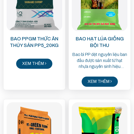
BAO PPGM THỨC ĂN
BAO HẠT LÚA GIỐNG
THỦY SẢN PP5_20KG
BỘI THU
Bao bì PP dệt nguyên liệu ban
đầu được sản xuất từ hạt
XEM THÊM
nhựa nguyên sinh hiệu
(T3034, 1102K) được nhập
khẩu từ A Rập, Thái Lan hoặc
XEM THÊM
sử dụng nguyên liệu trong
nước từ Dung Quất. Hạt nhựa
chủ yếu sử dụng màu trắng
sữa và trong suốt, nếu bao bì
có các màu sắc thì phải phối
trộn với hạt nhựa màu Master
Batch.