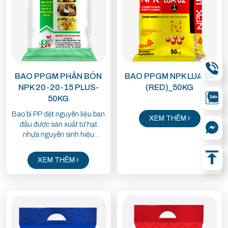
BAO PPGM PHÂN BÓN
BAO PPGM NPK LUA 02
NPK 20-20-15 PLUS-
(RED)_50KG
50KG
Bao bì PP dệt nguyên liệu ban
XEM THÊM
đầu được sản xuất từ hạt
nhựa nguyên sinh hiệu
(T3034, 1102K) được nhập
khẩu từ A Rập, Thái Lan hoặc
XEM THÊM
sử dụng nguyên liệu trong
nước từ Dung Quất. Hạt nhựa
chủ yếu sử dụng màu trắng
sữa và trong suốt, nếu bao bì
có các màu sắc thì phải phối
trộn với hạt nhựa màu Master
Batch.