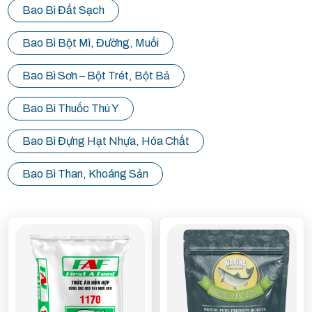
Bao Bì Đất Sạch
Bao Bì Bột Mì, Đường, Muối
Bao Bì Sơn – Bột Trét, Bột Bả
Bao Bì Thuốc Thú Y
Bao Bì Đựng Hạt Nhựa, Hóa Chất
Bao Bì Than, Khoáng Sản