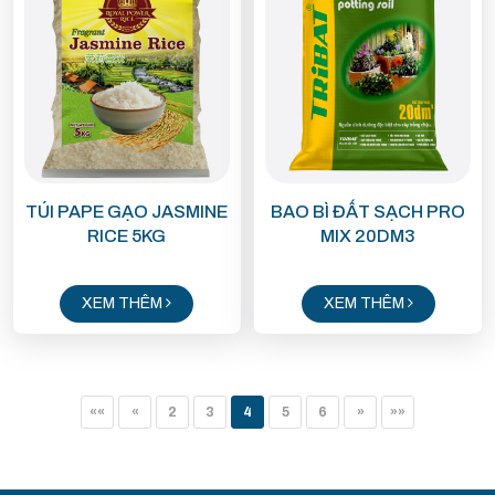
TÚI PAPE GẠO JASMINE
BAO BÌ ĐẤT SẠCH PRO
RICE 5KG
MIX 20DM3
XEM THÊM
XEM THÊM
««
«
2
3
4
5
6
»
»»